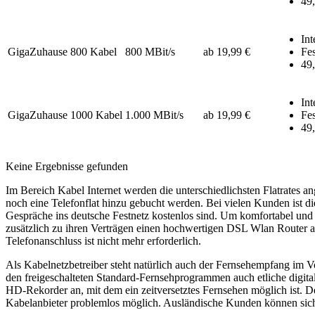
49,
Int
GigaZuhause 800 Kabel
800 MBit/s
ab 19,99 €
Fes
49,
Int
GigaZuhause 1000 Kabel
1.000 MBit/s
ab 19,99 €
Fes
49,
Keine Ergebnisse gefunden
Im Bereich Kabel Internet werden die unterschiedlichsten Flatrates a
noch eine Telefonflat hinzu gebucht werden. Bei vielen Kunden ist die 
Gespräche ins deutsche Festnetz kostenlos sind. Um komfortabel und
zusätzlich zu ihren Verträgen einen hochwertigen DSL Wlan Router 
Telefonanschluss ist nicht mehr erforderlich.
Als Kabelnetzbetreiber steht natürlich auch der Fernsehempfang im Vo
den freigeschalteten Standard-Fernsehprogrammen auch etliche digit
HD-Rekorder an, mit dem ein zeitversetztes Fernsehen möglich ist. 
Kabelanbieter problemlos möglich. Ausländische Kunden können sich