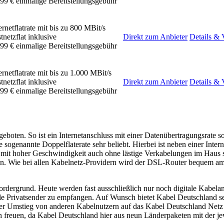
99 € einmalige Bereitstellungsgebühr
ernetflatrate mit bis zu 800 MBit/s
tnetzflat inklusive
Direkt zum Anbieter
Details & 
99 € einmalige Bereitstellungsgebühr
ernetflatrate mit bis zu 1.000 MBit/s
tnetzflat inklusive
Direkt zum Anbieter
Details & 
99 € einmalige Bereitstellungsgebühr
ngeboten. So ist ein Internetanschluss mit einer Datenübertragungsrate
sogenannte Doppelflaterate sehr beliebt. Hierbei ist neben einer Interne
 mit hoher Geschwindigkeit auch ohne lästige Verkabelungen im Haus s
an. Wie bei allen Kabelnetz-Providern wird der DSL-Router bequem am
rdergrund. Heute werden fast ausschließlich nur noch digitale Kabelansc
ale Privatsender zu empfangen. Auf Wunsch bietet Kabel Deutschland s
Der Umstieg von anderen Kabelnutzern auf das Kabel Deutschland Netz 
 freuen, da Kabel Deutschland hier aus neun Länderpaketen mit der j